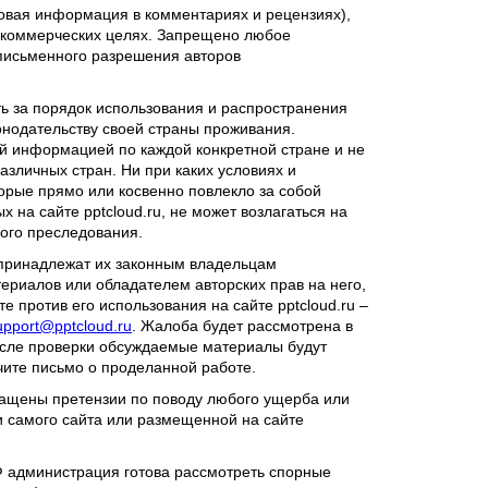
товая информация в комментариях и рецензиях),
некоммерческих целях. Запрещено любое
письменного разрешения авторов
ь за порядок использования и распространения
конодательству своей страны проживания.
ой информацией по каждой конкретной стране и не
зличных стран. Ни при каких условиях и
торые прямо или косвенно повлекло за собой
на сайте pptcloud.ru, не может возлагаться на
ного преследования.
 принадлежат их законным владельцам
ериалов или обладателем авторских прав на него,
е против его использования на сайте pptcloud.ru –
upport@pptcloud.ru
. Жалоба будет рассмотрена в
осле проверки обсуждаемые материалы будут
чите письмо о проделанной работе.
бращены претензии по поводу любого ущерба или
и самого сайта или размещенной на сайте
 администрация готова рассмотреть спорные