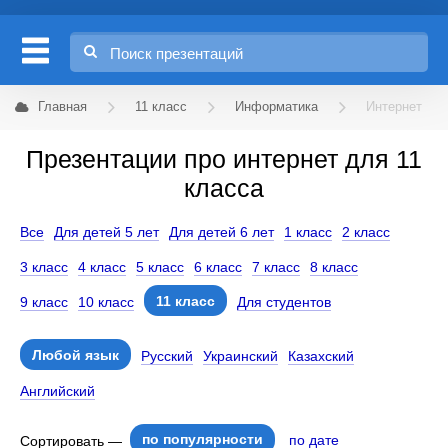
Главная
11 класс
Информатика
Интернет
Презентации про интернет для 11
класса
Все
Для детей 5 лет
Для детей 6 лет
1 класс
2 класс
3 класс
4 класс
5 класс
6 класс
7 класс
8 класс
11 класс
9 класс
10 класс
Для студентов
Любой язык
Русский
Украинский
Казахский
Английский
по популярности
по дате
Сортировать —