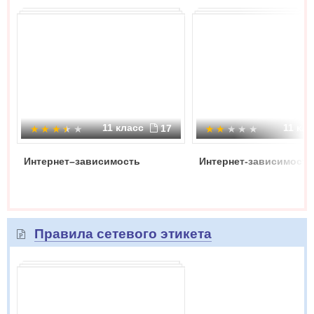
11 класс
11 кл
17
Интернет–зависимость
Интернет-зависимость
Правила сетевого этикета