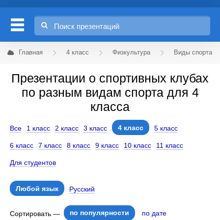
Главная
4 класс
Физкультура
Виды спорта
Презентации о спортивных клубах
по разным видам спорта для 4
класса
4 класс
Все
1 класс
2 класс
3 класс
5 класс
6 класс
7 класс
8 класс
9 класс
10 класс
11 класс
Для студентов
Любой язык
Русский
по популярности
по дате
Сортировать —