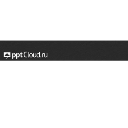
© 2014 — 2026 Облачный хостинг презентаций
Email:
support@pptcloud.ru
Проект
Популярные разделы
О сайте
ОБЖ
История
Химия
Как сделать презентацию
Физкультура
Астрономия
Правообладателям
География
Биология
Форма обратной связи