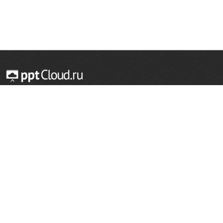
© 2014 — 2026 Облачный хостинг презентаций
Email:
support@pptcloud.ru
Проект
Популярные разделы
О сайте
ОБЖ
История
Химия
Как сделать презентацию
Физкультура
Астрономия
Правообладателям
География
Биология
Форма обратной связи
Иностранные языки
Сообщить об ошибке