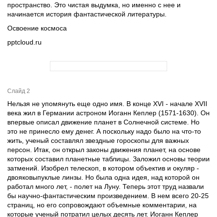
пространство. Это чистая выдумка, но именно с нее и
начинается история фантастической литературы.
Освоение космоса
pptcloud.ru
Слайд 2
Нельзя не упомянуть еще одно имя. В конце XVI - начале XVII
века жил в Германии астроном Иоганн Кеплер (1571-1630). Он
впервые описал движение планет в Солнечной системе. Но
это не принесло ему денег. А поскольку надо было на что-то
жить, ученый составлял звездные гороскопы для важных
персон. Итак, он открыл законы движения планет, на основе
которых составил планетные таблицы. Заложил основы теории
затмений. Изобрел телескоп, в котором объектив и окуляр -
двояковыпуклые линзы. Но была одна идея, над которой он
работал много лет, - полет на Луну. Теперь этот труд назвали
бы научно-фантастическим произведением. В нем всего 20-25
страниц, но его сопровождают объемные комментарии, на
которые ученый потратил целых десять лет. Иоганн Кеплер