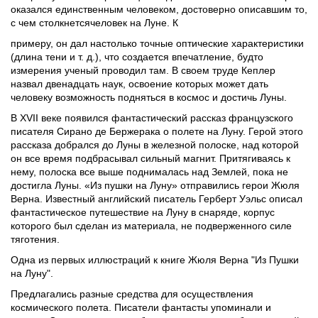
оказался единственным человеком, достоверно описавшим то,
с чем столкнетсячеловек на Луне. К
примеру, он дал настолько точные оптические характеристики
(длина тени и т. д.), что создается впечатление, будто
измерения ученый проводил там. В своем труде Кеплер
назвал двенадцать наук, освоение которых может дать
человеку возможность подняться в космос и достичь Луны.
В XVII веке появился фантастический рассказ французского
писателя Сирано де Бержерака о полете на Луну. Герой этого
рассказа добрался до Луны в железной полоске, над которой
он все время подбрасывал сильный магнит. Притягиваясь к
нему, полоска все выше поднималась над Землей, пока не
достигла Луны. «Из пушки на Луну» отправились герои Жюля
Верна. Известный английский писатель Герберт Уэльс описал
фантастическое путешествие на Луну в снаряде, корпус
которого был сделан из материала, не подверженного силе
тяготения.
Одна из первых иллюстраций к книге Жюля Верна "Из Пушки
на Луну".
Предлагались разные средства для осуществления
космического полета. Писатели фантасты упоминали и