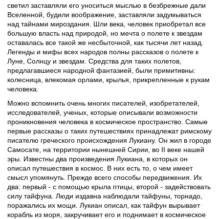
светил заставляли его уноситься мыслью в безбрежные дали
Вселенной, будили воображение, заставляли задумываться
над тайнами мироздания. Шли века, человек приобретал все
большую власть над природой, но мечта о полете к звездам
оставалась все такой же несбыточной, как тысячи лет назад.
Легенды и мифы всех народов полны рассказов о полете к
Луне, Солнцу и звездам. Средства для таких полетов,
предлагавшиеся народной фантазией, были примитивны:
колесница, влекомая орлами, крылья, прикрепленные к рукам
человека.
Можно вспомнить очень многих писателей, изобретателей,
исследователей, ученых, которые описывали возможности
проникновения человека в космическое пространство. Самые
первые рассказы о таких путешествиях принадлежат римскому
писателю греческого происхождения Лукиану. Он жил в городе
Самосате, на территории нынешней Сирии, во II веке нашей
эры. Известны два произведения Лукиана, в которых он
описал путешествия в космос. В них есть то, о чем имеет
смысл упомянуть. Прежде всего способы передвижения. Их
два: первый - с помощью крыла птицы, второй - задействовать
силу тайфуна. Люди издавна наблюдали тайфуны, торнадо,
поражались их мощи. Лукиан описал, как тайфун вырывает
корабль из моря, закручивает его и поднимает в космическое