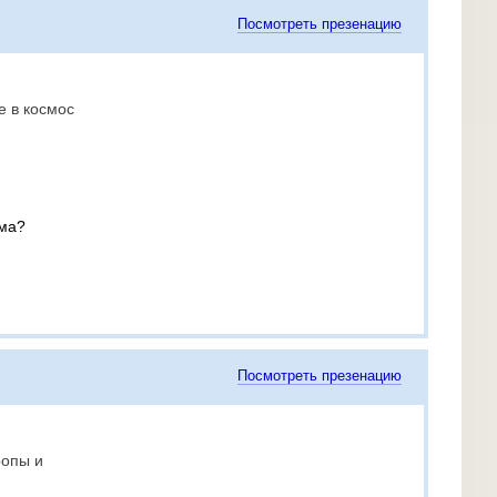
Посмотреть презенацию
е в космос
ема?
Посмотреть презенацию
ропы и