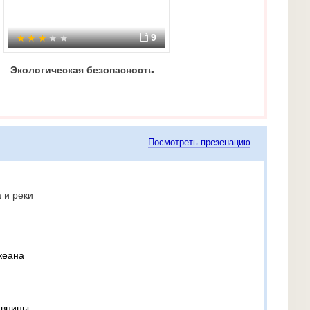
9
Экологическая безопасность
Посмотреть презенацию
 и реки
кеана
авнины