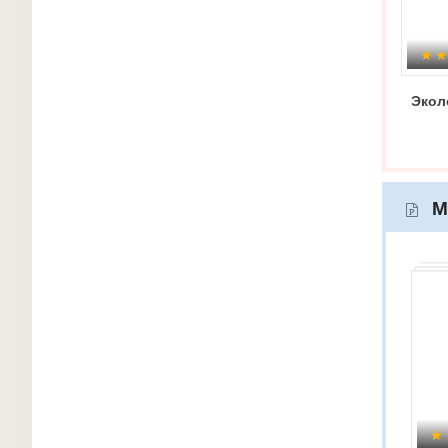
Экол
М