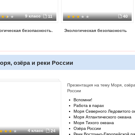
9 класс
11
40
огическая безопасность.
Экологическая безопасность
оря, озёра и реки России
Презентация на тему Моря, озёра
России
Вспомни!
Работа в парах
Моря Северного Ледовитого о
Моря Атлантического океана
Моря Тихого океана
Озёра России
4 класс
24
Реки Восточно-Европейской р