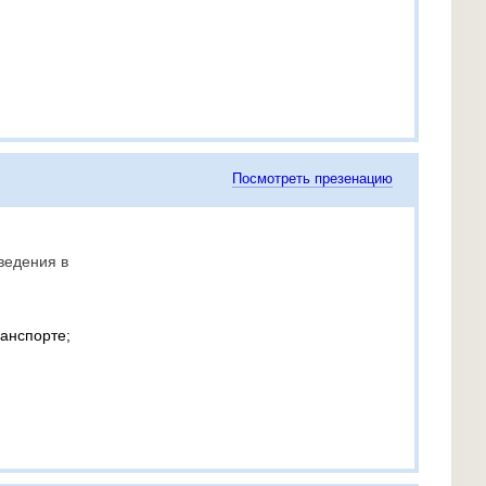
Посмотреть презенацию
ведения в
анспорте;