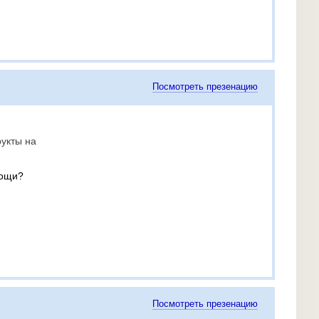
Посмотреть презенацию
укты на
вощи?
Посмотреть презенацию