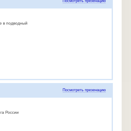
Посмотреть презенацию
е в подводный
Посмотреть презенацию
га России