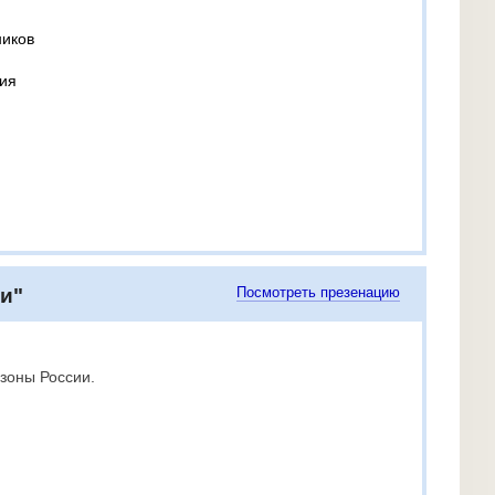
ников
ция
и"
Посмотреть презенацию
зоны России.