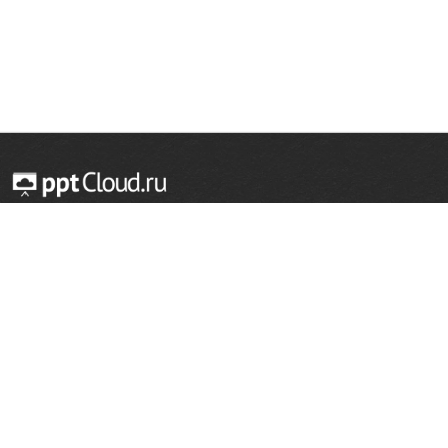
© 2014 — 2026 Облачный хостинг презентаций
Email:
support@pptcloud.ru
Проект
Популярные разделы
О сайте
ОБЖ
История
Химия
Как сделать презентацию
Физкультура
Астрономия
Правообладателям
География
Биология
Форма обратной связи
Иностранные языки