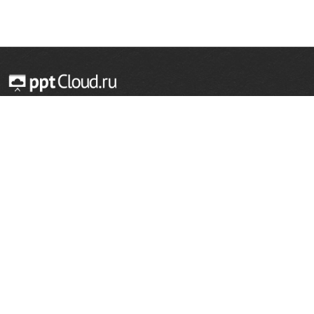
© 2014 — 2026 Облачный хостинг презентаций
Email:
support@pptcloud.ru
Проект
Популярные разделы
О сайте
ОБЖ
История
Химия
Как сделать презентацию
Физкультура
Астрономия
Правообладателям
География
Биология
Форма обратной связи
Иностранные языки
Сообщить об ошибке
Шаблоны для презентаций