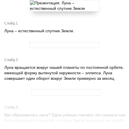
Слайд 1
Луна – естественный спутник Земли.
Слайд 2
Луна вращается вокруг нашей планеты по постоянной орбите,
имеющей форму вытянутой окружности – эллипса. Луна
совершает один оборот вокруг Земли примерно за месяц.
Слайд 3
Как образовалась луна? Одни учёные считают, что сначала она
была отдельной планетой, а потом Земля захватила её силой
своего притяжения.