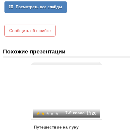
Другие полагают что Луна являлась частью Земли, а затем
Посмотреть все слайды
оторвалась от неё.
Сообщить об ошибке
Похожие презентации
7-9 класс
20
Путешествие на луну
Характе