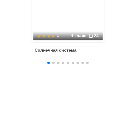
4 класс
24
Солнечная система
О космо