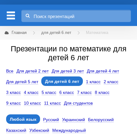
Главная
для детей 6 лет
Математика
Презентации по математике для
детей 6 лет
Все
Для детей 2 лет
Для детей 3 лет
Для детей 4 лет
Для детей 6 лет
Для детей 5 лет
1 класс
2 класс
3 класс
4 класс
5 класс
6 класс
7 класс
8 класс
9 класс
10 класс
11 класс
Для студентов
Любой язык
Русский
Украинский
Белорусский
Казахский
Узбекский
Международный