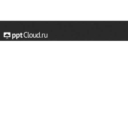
© 2014 — 2026 Облачный хостинг презентаций
Email:
support@pptcloud.ru
Проект
Популярные разделы
О сайте
ОБЖ
История
Химия
Как сделать презентацию
Физкультура
Астрономия
Правообладателям
География
Биология
Форма обратной связи
Иностранные языки
Сообщить об ошибке
Шаблоны для презентаций