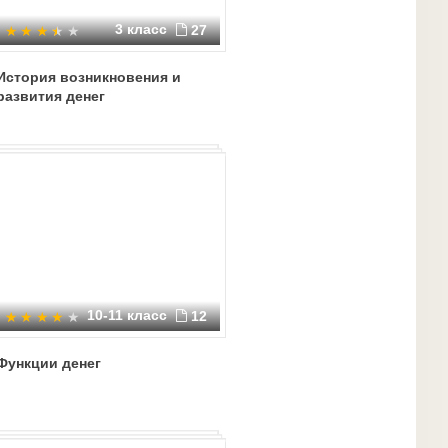
3 класс
27
История возникновения и
развития денег
10-11 класс
12
Функции денег