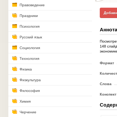
Правоведение
Добави
Праздники
Психология
Аннота
Русский язык
Посмотрет
148 слайд
Социология
экономик
Технология
Формат
Физика
Количес
Физкультура
Слова
Философия
Конспект
Химия
Содер
Черчение