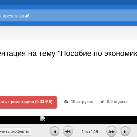
нтация на тему "Пособие по экономик
ать презентацию (0.33 Мб)
10 загрузок
0.0 оценка
чить эффекты
1
из
148