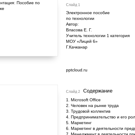
Слайд 1
Электронное пособие
по технологии
Автор:
Власова Е. Г.
Учитель технологии 1 категория
МОУ «Лицей 6»
Г.Качканар
pptcloud.ru
Содержание
Слайд 2
1. Microsoft Office
2. Человек на рынке труда
3. Трудовой коллектив
4. Предпринимательство и его ро
5. Маркетинг
6. Маркетинг в деятельности пре
7. Менеджмент в деятельности п