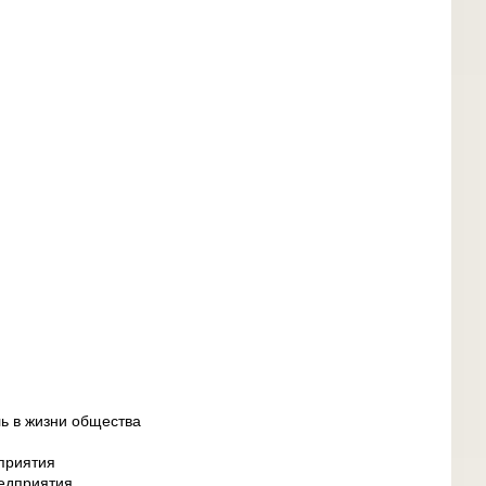
ль в жизни общества
дприятия
редприятия