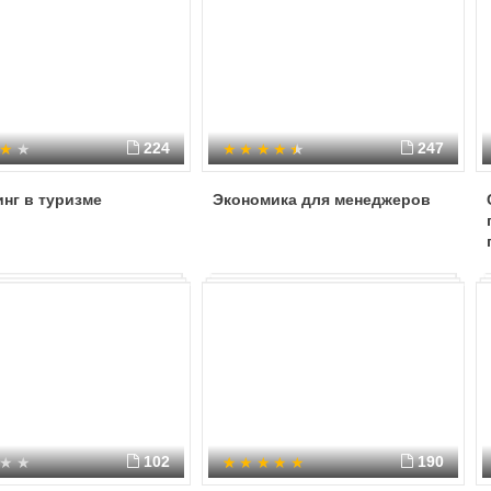
224
247
нг в туризме
Экономика для менеджеров
102
190