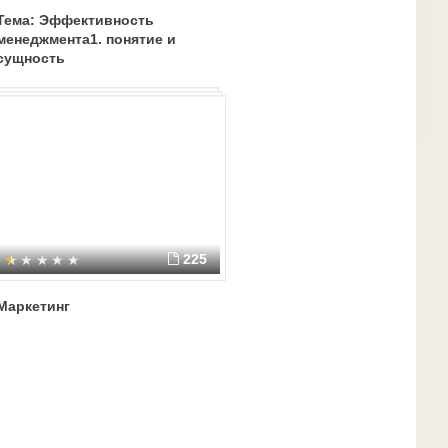
Тема: Эффективность
менеджмента1. понятие и
сущность
«эффективности».2.факторы
и показатели эффективности
менеджмента
225
Маркетинг