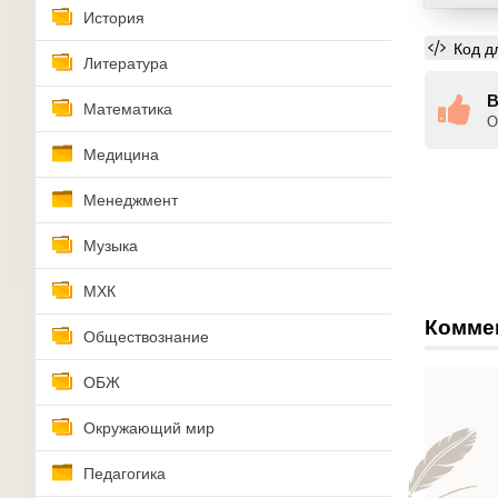
История
Код д
Литература
В
Математика
О
Медицина
Менеджмент
Музыка
МХК
Комме
Обществознание
ОБЖ
Окружающий мир
Педагогика