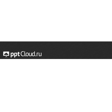
© 2014 — 2026 Облачный хостинг презентаций
Email:
support@pptcloud.ru
Проект
Популярные разделы
О сайте
ОБЖ
История
Химия
Как сделать презентацию
Физкультура
Астрономия
Правообладателям
География
Биология