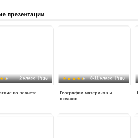
ие презентации
2 класс
8-11 класс
36
80
твие по планете
Географии материков и
океанов