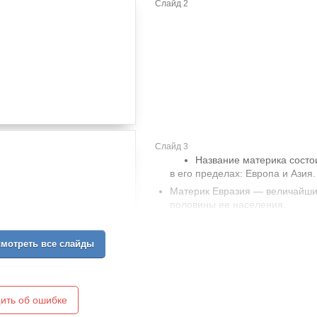
Слайд 2
Слайд 3
Название материка состои
в его пределах: Европа и Азия.
Материк Евразия — величайший
половины ее населения.
Его омывают воды всех четырё
Атлантического, Тихого и Инди
мотреть все слайды
ить об ошибке