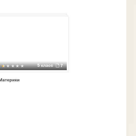
5 класс
7
Материки