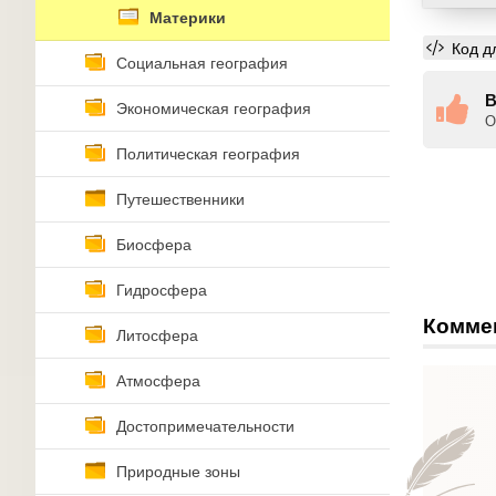
Материки
Код д
Социальная география
В
Экономическая география
О
Политическая география
Путешественники
Биосфера
Гидросфера
Комме
Литосфера
Атмосфера
Достопримечательности
Природные зоны