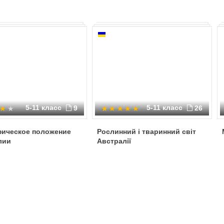
5-11 класс
5-11 класс
9
26
фическое положение
Рослинний і тваринний світ
лии
Австралії