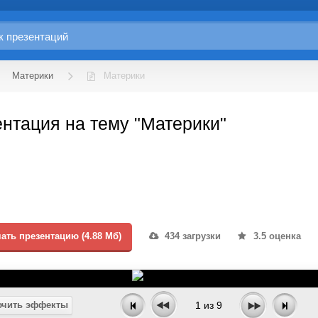
Материки
Материки
нтация на тему "Материки"
ать презентацию (4.88 Мб)
434 загрузки
3.5 оценка
чить эффекты
1
из
9