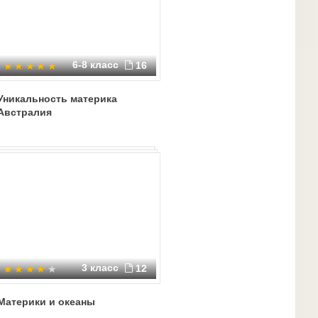
6-8 класс
16
Уникальность материка
Австралия
3 класс
12
Материки и океаны