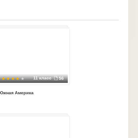
11 класс
56
Южная Америка