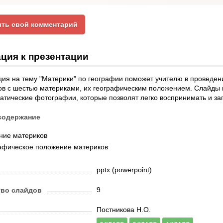
ть свой комментарий
ция к презентации
ия на тему "Материки" по географии поможет учителю в проведен
ов с шестью материками, их географическим положением. Слайды 
атические фотографии, которые позволят легко воспринимать и з
содержание
ние материков
афическое положение материков
pptx (powerpoint)
9
тво слайдов
Постникова Н.О.