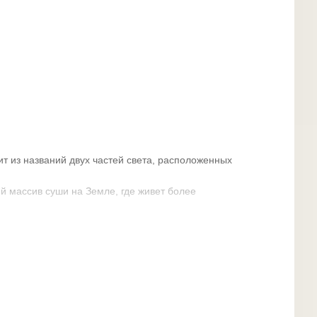
т из названий двух частей света, расположенных
 массив суши на Земле, где живет более
х океанов — Северного Ледовитого,
йского.