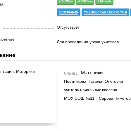
2 КЛАСС
3 КЛАСС
4 КЛАСС
ия
ГЕОГРАФИЯ
ФИЗИЧЕСКАЯ ГЕОГРАФИЯ
Отсутствует
начение
Для проведения урока учителем
жание
Материки
Слайд 1
Постникова Наталья Олеговна
учитель начальных классов
МОУ СОШ №11 г. Сарова Нижегор