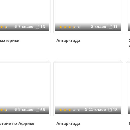
6-7 класс
2 класс
13
11
материки
Антарктида
6-8 класс
5-11 класс
65
18
ствие по Африке
Антарктида