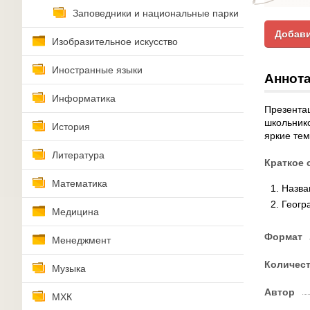
Заповедники и национальные парки
Добави
Изобразительное искусство
Иностранные языки
Аннота
Информатика
Презентац
школьник
История
яркие тем
Литература
Краткое 
Математика
Назва
Геогр
Медицина
Формат
Менеджмент
Количес
Музыка
Автор
МХК