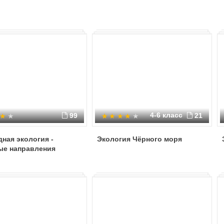
4-6 класс
99
21
ная экология -
Экология Чёрного моря
ые направления