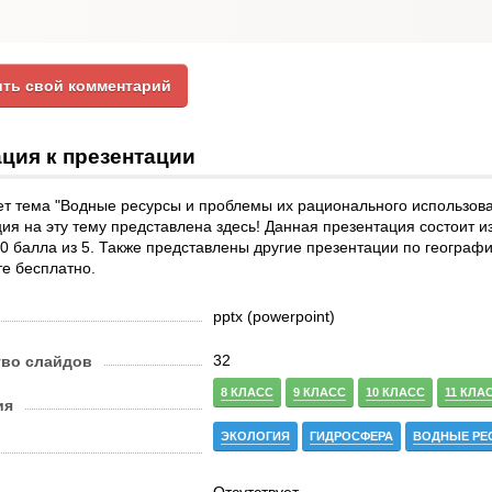
ть свой комментарий
ция к презентации
т тема "Водные ресурсы и проблемы их рационального использова
ия на эту тему представлена здесь! Данная презентация состоит и
.0 балла из 5. Также представлены другие презентации по географи
е бесплатно.
pptx (powerpoint)
32
тво слайдов
8 КЛАСС
9 КЛАСС
10 КЛАСС
11 КЛА
ия
ЭКОЛОГИЯ
ГИДРОСФЕРА
ВОДНЫЕ РЕ