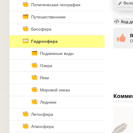
Вклю
Политическая география
Путешественники
Код д
Биосфера
В
Гидросфера
О
Подземные воды
Озера
Реки
Мировой океан
Комме
Ледники
Литосфера
Атмосфера