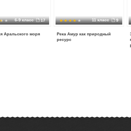
6-9 класс
11 класс
17
9
ия Аральского моря
Река Амур как природный
ресурс