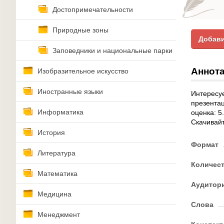
Достопримечательности
Природные зоны
Добави
Заповедники и национальные парки
Аннота
Изобразительное искусство
Иностранные языки
Интересуе
презентац
Информатика
оценка: 5
Скачивайт
История
Формат
Литература
Количес
Математика
Аудитор
Медицина
Слова
Менеджмент