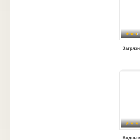
Загряз
Водные