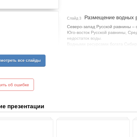
Размещение водных 
Слайд 3
Северо-запад Русской равнины – 
Юго-восток Русской равнины, Сре
недостаток воды.
Водными ресурсами богата Сибирь
мотреть все слайды
ить об ошибке
ие презентации