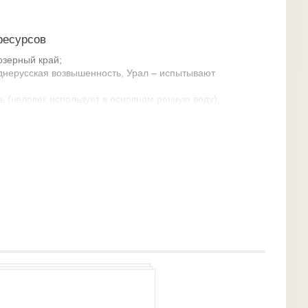
ресурсов
озерный край;
днерусская возвышенность, Урал – испытывают
 (человек использует в основном речную воду).