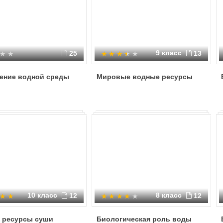
9 класс
25
13
нение водной среды
Мировые водные ресурсы
10 класс
8 класс
12
12
 ресурсы суши
Биологическая роль воды