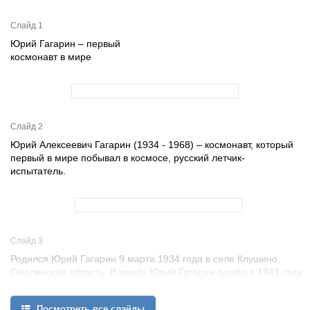
Слайд 1
Юрий Гагарин – первый
космонавт в мире
Слайд 2
Юрий Алексеевич Гагарин (1934 - 1968) – космонавт, который
первый в мире побывал в космосе, русский летчик-
испытатель.
Слайд 3
Родился Юрий Гагарин 9 марта 1934 года в селе Клушино,
Смоленская область. В школу Юрий Гагарин пошёл в 1941 году,
но из-за войны лишь в 1943 году он продолжил своё школьное
обучение.
Посмотреть все слайды