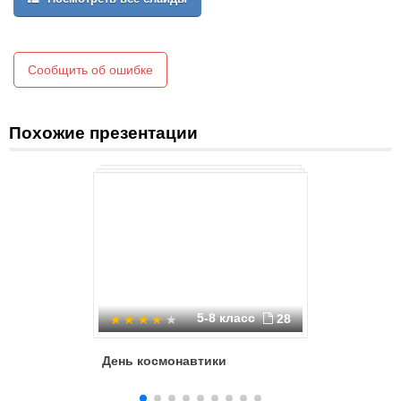
Сообщить об ошибке
Похожие презентации
5-8 класс
28
День космонавтики
Юрий Га
космона