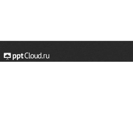
© 2014 — 2026 Облачный хостинг презентаций
Email:
support@pptcloud.ru
Проект
Популярные разделы
О сайте
ОБЖ
История
Химия
Как сделать презентацию
Физкультура
Астрономия
Правообладателям
География
Биология
Форма обратной связи
Иностранные языки