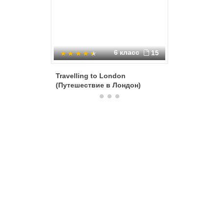
6 класс
15
Travelling to London
About Br
(Путешествие в Лондон)
the Engli