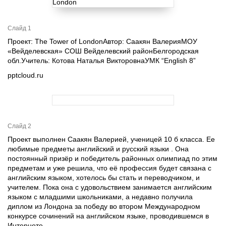
Слайд 1
Проект: The Tower of LondonАвтор: Саакян ВалерияМОУ
«Вейделевская» СОШ Вейделевский районБелгородская
обл.Учитель: Котова Наталья ВикторовнаУМК “English 8”
pptcloud.ru
Слайд 2
Проект выполнен Саакян Валерией, ученицей 10 б класса. Ее
любимые предметы английский и русский языки . Она
постоянный призёр и победитель районных олимпиад по этим
предметам и уже решила, что её профессия будет связана с
английским языком, хотелось бы стать и переводчиком, и
учителем. Пока она с удовольствием занимается английским
языком с младшими школьниками, а недавно получила
диплом из Лондона за победу во втором Международном
конкурсе сочинений на английском языке, проводившемся в
Интернете.