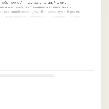
, кейс, корпус) — функциональный элемент,
ты компьютера от внешнего воздействия и
держивающий необходимый температурный режим
ые внутренними компонентами электромагнитное
 для дальнейшего расширения системы.
ливают заводским способом из деталей на
а.
ым на ней процессором, ОЗУ, картами
 карта, сетевая плата).
 дисков, дисководов CD-ROM и т. п.
ключения и перезагрузки, индикаторами питания
да для наушников и микрофона, интерфейсы