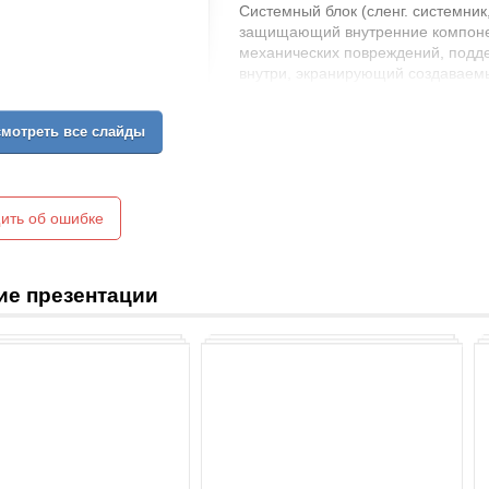
Системный блок (сленг. системник
защищающий внутренние компонен
механических повреждений, под
внутри, экранирующий создаваем
излучение и являющийся основой
Системные блоки массово изготав
мотреть все слайды
основе стали, алюминия и пластик
Материнская плата с установленн
расширения (видеокарта, звуковая
ить об ошибке
Отсеки для накопителей — жёстких
Блок питания.
Фронтальная панель с кнопками в
и накопителей, опционально гнёз
ие презентации
передачи данных.