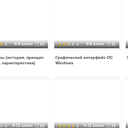
5-8 класс
5-8 класс
23
11
ы (история, принцип
Графический интерфейс ОС
 характеристика)
Windows
8-11 класс
6-11 класс
22
19