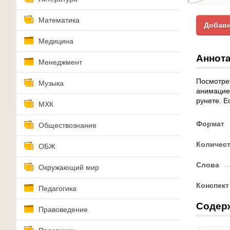
Математика
Добави
Медицина
Аннота
Менеджмент
Посмотрет
Музыка
анимацие
рунете. Е
МХК
Формат
Обществознание
Количес
ОБЖ
Слова
Окружающий мир
Конспект
Педагогика
Содер
Правоведение