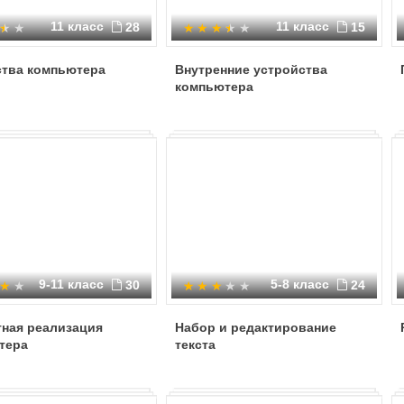
11 класс
11 класс
28
15
ства компьютера
Внутренние устройства
компьютера
9-11 класс
5-8 класс
30
24
тная реализация
Набор и редактирование
тера
текста