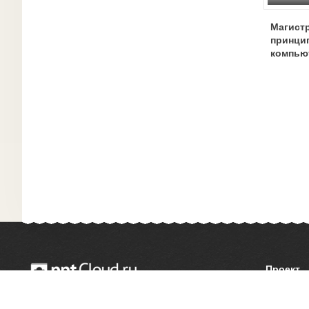
Магист
принци
компью
Проект
О сайте
© 2014 — 2026 Облачный хостинг презентаций
Как сдел
Email:
support@pptcloud.ru