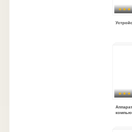
Устрой
Аппара
компью