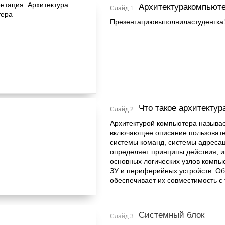
Архитектуракомпьют
Слайд 1
Презентациювыполниластудентка1
Что такое архитекту
Слайд 2
Архитектурой компьютера называе
включающее описание пользовате
системы команд, системы адресаци
определяет принципы действия, 
основных логических узлов компь
ЗУ и периферийных устройств. О
обеспечивает их совместимость с 
Системный блок
Слайд 3