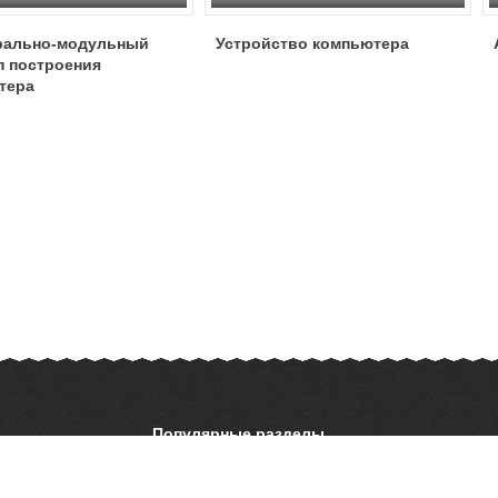
рально-модульный
Устройство компьютера
п построения
тера
Популярные разделы
ОБЖ
История
ать презентацию
Астрономия
География