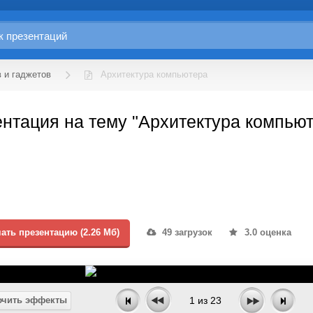
 и гаджетов
Архитектура компьютера
нтация на тему "Архитектура компью
ать презентацию (2.26 Мб)
49 загрузок
3.0 оценка
чить эффекты
1
из
23