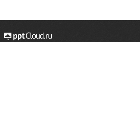
© 2014 — 2026 Облачный хостинг презентаций
Email:
support@pptcloud.ru
Проект
Популярные разделы
О сайте
ОБЖ
История
Химия
Как сделать презентацию
Физкультура
Астрономия
Правообладателям
География
Биология
Форма обратной связи
Иностранные языки
Сообщить об ошибке
Шаблоны для презентаций