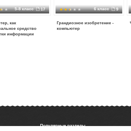
5-8 класс
6 класс
17
9
ер, как
Грандиозное изобретение -
сальное средство
компьютер
тки информации
Популярные разделы