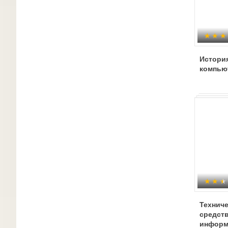
Истори
компью
Технич
средст
информ