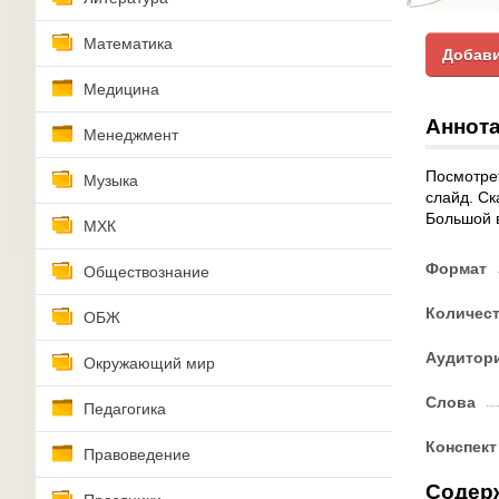
Математика
Добави
Медицина
Аннота
Менеджмент
Посмотре
Музыка
слайд. Ск
Большой 
МХК
Формат
Обществознание
Количес
ОБЖ
Аудитор
Окружающий мир
Слова
Педагогика
Конспект
Правоведение
Содер