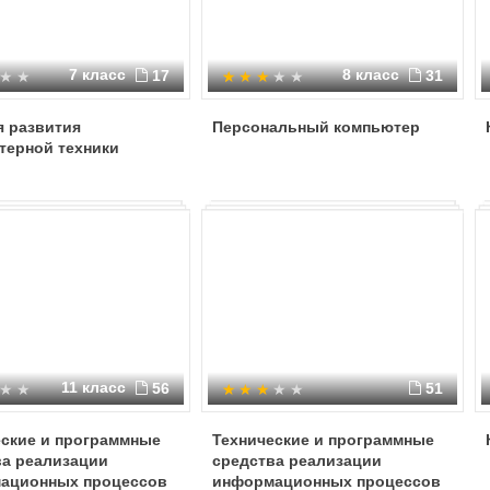
7 класс
8 класс
17
31
я развития
Персональный компьютер
терной техники
11 класс
56
51
еские и программные
Технические и программные
ва реализации
средства реализации
ационных процессов
информационных процессов