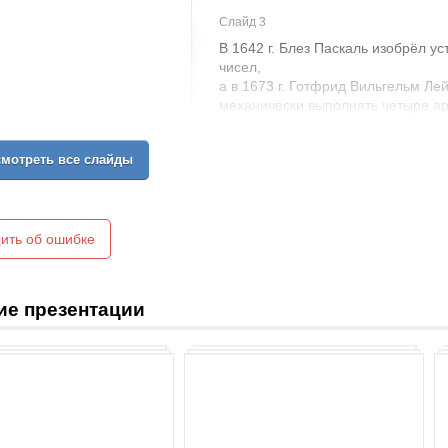
Слайд 3
В 1642 г. Блез Паскаль изобрёл 
чисел,
а в 1673 г. Готфрид Вильгельм Л
механически выполнять четыре а
мотреть все слайды
ить об ошибке
ие презентации