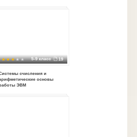
5-9 класс
19
Системы счисления и
арифметические основы
работы ЭВМ