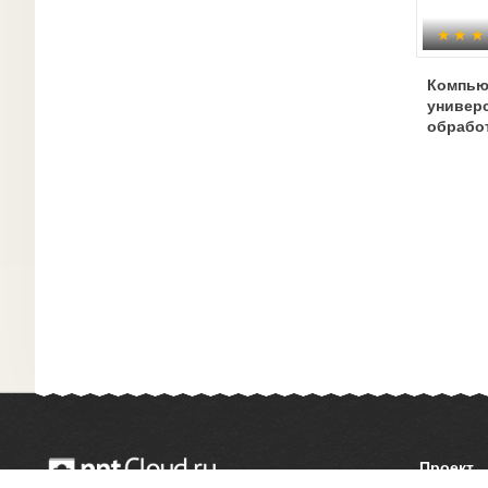
Компьют
универ
обрабо
Проект