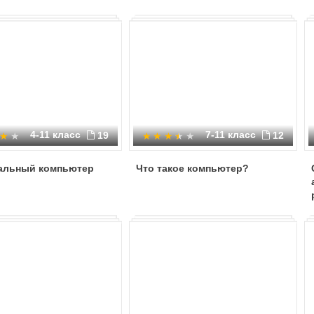
4-11 класс
7-11 класс
19
12
альный компьютер
Что такое компьютер?