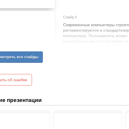
Слайд 3
Современные компьютеры строятся
регламентируются и стандартизир
компьютера. Пользователь может
разнообразными устройствами, ис
шины.
Принципы Джона фон Неймана
мотреть все слайды
ить об ошибке
ие презентации