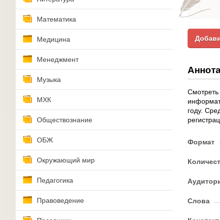
Математика
Добави
Медицина
Менеджмент
Аннота
Музыка
Смотреть
МХК
информати
году. Сре
Обществознание
регистрац
ОБЖ
Формат
Окружающий мир
Количес
Педагогика
Аудитор
Правоведение
Слова