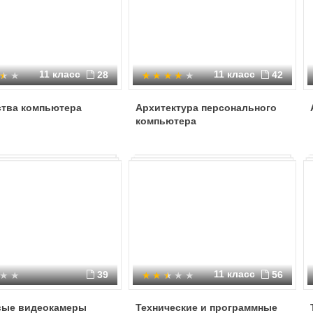
11 класс
11 класс
28
42
ства компьютера
Архитектура персонального
компьютера
11 класс
39
56
ые видеокамеры
Технические и программные