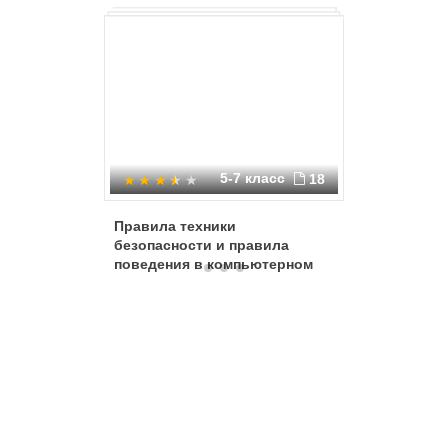
5-7 класс
18
Правила техники
Правила
безопасности и правила
и техник
поведения в компьютерном
кабинет
классе
техники