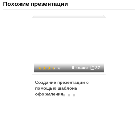
Похожие презентации
8 класс
37
Создание презентации с
Основы р
помощью шаблона
оформления