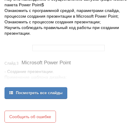
пакета Power Point$
Ознакомить с программной средой, параметрами слайда,
процессом создания презентации в Microsoft Power Point;
Ознакомить с процессом создания презентации;
Научить соблюдать правильный ход работы при создании
презентации.
Microsoft Power Point
Слайд 3
- Создание презентации.
Применение шаблона дизайна;
Форматирование шрифта;
Рисование и вставка графики;
Посмотреть все слайды
Выбор цвета, типа линий и заливка;
Настройка анимации.
Демонстрация презентации.
Сообщить об ошибке