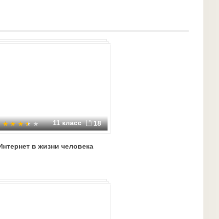
самотёк - Интернет уничтожит человечество - и
орые предупреждают, наблюдают, запрещают и
та в США и Канаде уверены, что сеть оказывает
знь, но 22% ощущают негативное влияние
следования, проведённого международной
 компанией ForesterResearch. В опросе приняли
ч интернет-пользователей из Северной Америки.
ставляет уже около 6 лет, и абсолютное
 сильное положительное влияние Интернета —
ной и общественной жизни.
11 класс
18
Интернет в жизни человека