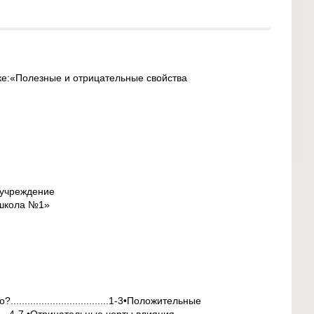
ке:«Полезные и отрицательные свойства
 учреждение
школа №1»
................................1-3•Положительные