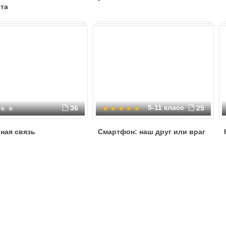
та
5-11 класс
36
25
ная связь
Смартфон: наш друг или враг