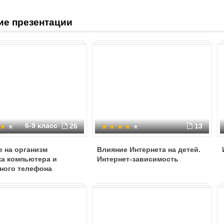
которые поняли - если пустить на 
появились органы контроля - кот
ие презентации
создают правила.
Более 54% пользователей Интерне
положительное влияние на их жи
Интернета. Таковы результаты ис
исследовательско-консалтинговой
участие несколько десятков тыся
Их средний «стаж» в Интернете со
большинство этих людей ощущают
особенно в своей профессиональ
-1-
6-9 класс
26
13
 на организм
Влияние Интернета на детей.
ка компьютера и
Интернет-зависимость
ного телефона