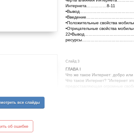
черты влияния Интернета……………
Интернета……...……8-11
•Вывод…………………………………………………....
•Введение…………………………
•Положительные свойства мобиль
•Отрицательные свойства мобил
22•Вывод……………………………………
ресурсы…………………………………
Слайд 3
ГЛАВА I
Что же такое Интернет: добро или
Что такое Интернет? "Интернет эт
предоставляющая огромные свобо
формулировок. Хорошо звучит - Н
был в то время когда им пользова
мотреть все слайды
нечто большее чем Сеть. Такие ли
отголосок свободы есть и сейчас,
много больше. Интернет стал ист
организовывают теракты, через к
продают детей. В Интернете есть
ить об ошибке
неполноценных личностей. Свобода