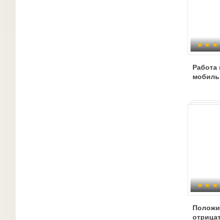
Работа 
мобиль
Положи
отрица