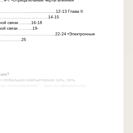
4-7 •Отрицательные черты влияния
......................12-13 Глава II
…………………………………14-15
ной связи…..…..16-18
ьной связи………..19-
…………………………....22-24 •Электронные
…………..25
 зло?
о глобальная компьютерная сеть, сеть,
ды пользователям" - одна из официальных
О - так ли это? Компьютерной сетью Интернет
лись едва ли 100000 человек. Сейчас это уже
 свободы она даёт? Да изначально давала,
 но во времена зарождения Интернета её было
очником, через который террористы
оторый продают наркотики, через который
 пристанища тысяч извращенцев и психически
. Все ринулись туда, но есть люди, у власти,