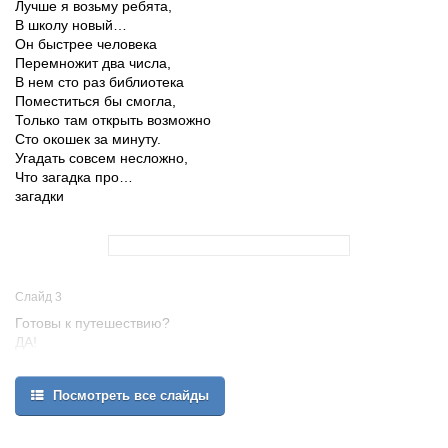
Лучше я возьму ребята,
В школу новый…
Он быстрее человека
Перемножит два числа,
В нем сто раз библиотека
Поместиться бы смогла,
Только там открыть возможно
Сто окошек за минуту.
Угадать совсем несложно,
Что загадка про…
загадки
Слайд 3
Готовы к путешествию?
ДА!
Вперед!
Домеханический период
Посмотреть все слайды
Механический
период
Электронно-вычислительный