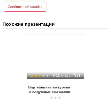
этап
Информатика в лицах
Сообщить об ошибке
маршрут
Похожие презентации
9-11 класс
28
Виртуальная экскурсия
Отряды 
«Воздушные амазонки»