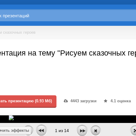
м сказочных героев
нтация на тему "Рисуем сказочных ге
ать презентацию (0.93 Мб)
4443 загрузки
4.1 оценка
чить эффекты
1
из
14