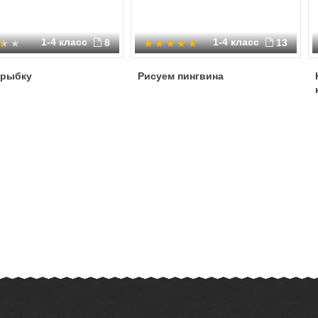
1-4 класс
1-4 класс
8
13
 рыбку
Рисуем пингвина