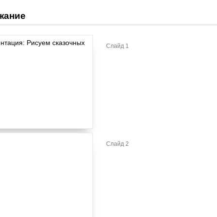
жание
Слайд 1
Слайд 2