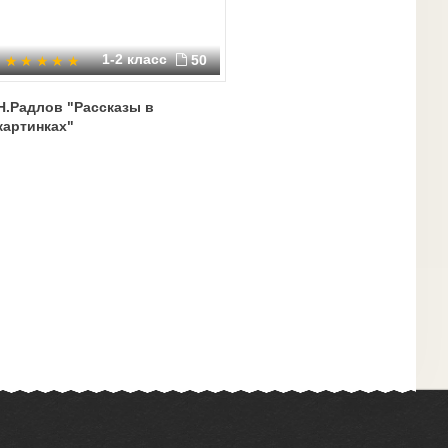
1-2 класс
50
Н.Радлов "Рассказы в
картинках"