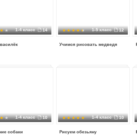
1-4 класс
1-5 класс
14
12
 василёк
Учимся рисовать медведя
1-4 класс
1-4 класс
10
10
ние собаки
Рисуем обезьяну