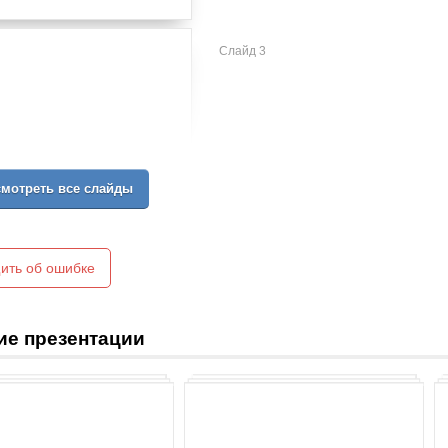
Слайд 3
мотреть все слайды
ить об ошибке
ие презентации