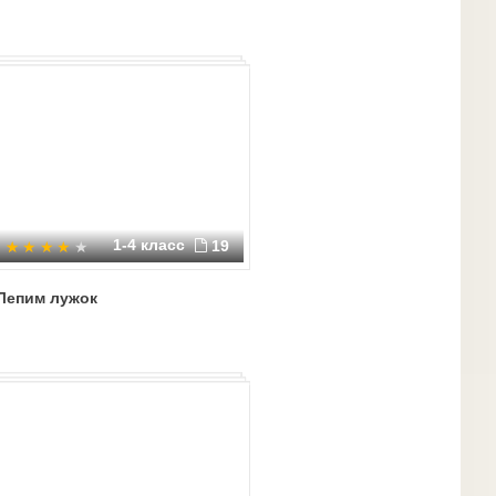
1-4 класс
19
Лепим лужок