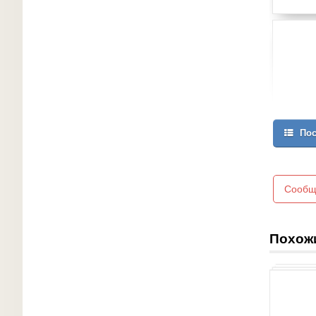
Пос
Сообщ
Похож