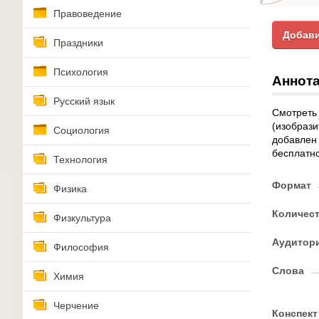
Правоведение
Добави
Праздники
Психология
Аннота
Русский язык
Смотреть 
(изобрази
Социология
добавлен 
бесплатно
Технология
Формат
Физика
Количес
Физкультура
Аудитор
Философия
Слова
Химия
Черчение
Конспект