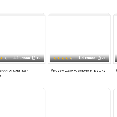
1-4 класс
1-4 класс
12
21
няя открытка -
Рисуем дымковскую игрушку
и