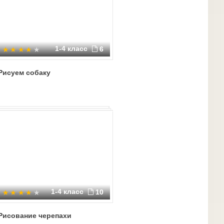
1-4 класс
6
Рисуем собаку
1-4 класс
10
Рисование черепахи