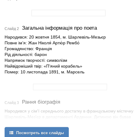
Загальна інформація про поета
Слайд 2
Народився: 20 жовтня 1854, м. Шарлевіль-Мезьєр
Повне ім’я: Жан Ніколя́ Артю́р Рембо́
Громадянство: Франція
Рід діяльності: барон
Напрямок творчості: символізм
Найвідоміший твір: «П’яний корабель»
Помер: 10 листопада 1891, м. Марсель
Рання біографія
Слайд 3
Народився у сім'ї середнього достатку в французькому містечку
Шарлевіль-Мез'єр в департаменті Арденни. Дитиною він бував
невгамованою, але був досить талановитим учнем. До 15 років
вигравав у чисельних конкурсах, і навіть міг складати сам вірші
Посмотреть все слайды
латиною.