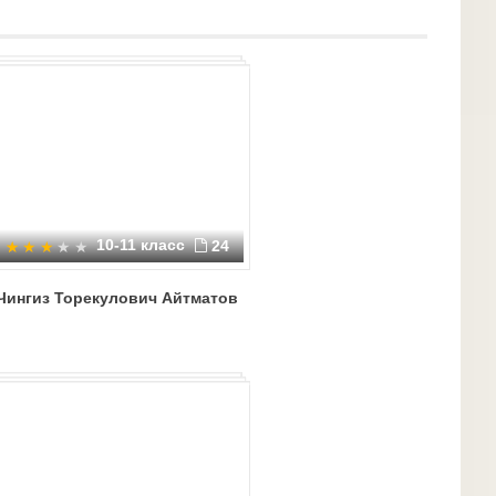
10-11 класс
24
Чингиз Торекулович Айтматов