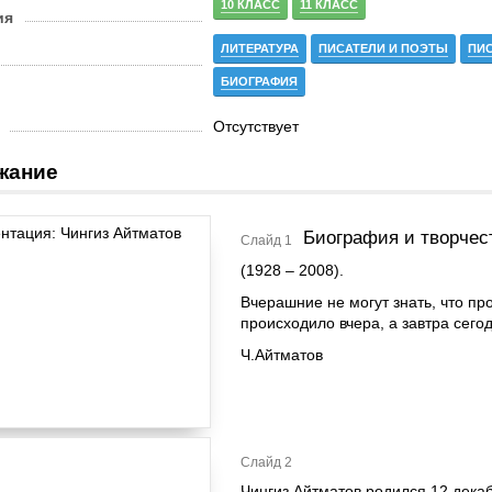
10 КЛАСС
11 КЛАСС
ия
ЛИТЕРАТУРА
ПИСАТЕЛИ И ПОЭТЫ
ПИ
БИОГРАФИЯ
Отсутствует
жание
Биография и творчес
Слайд 1
(1928 – 2008).
Вчерашние не могут знать, что пр
происходило вчера, а завтра сег
Ч.Айтматов
Слайд 2
Чингиз Айтматов родился 12 дека