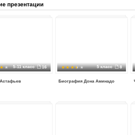
ие презентации
5-11 класс
5 класс
16
8
 Астафьев
Биография Дона Аминадо