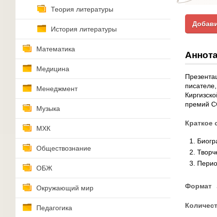
Теория литературы
Добави
История литературы
Математика
Аннота
Медицина
Презентац
писателе,
Менеджмент
Киргизско
премий С
Музыка
Краткое 
МХК
Биог
Обществознание
Творч
Перио
ОБЖ
Формат
Окружающий мир
Количес
Педагогика