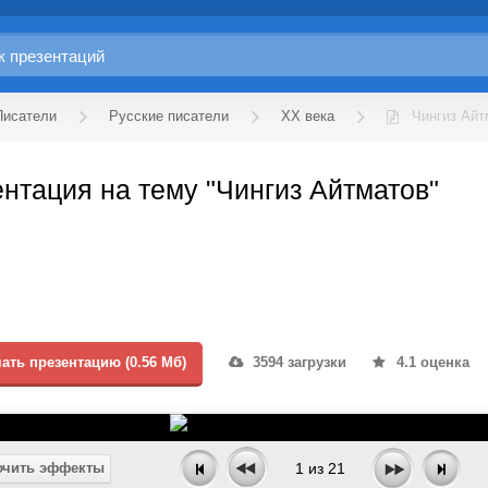
Писатели
Русские писатели
XX века
Чингиз Айт
нтация на тему "Чингиз Айтматов"
ать презентацию (0.56 Мб)
3594 загрузки
4.1 оценка
чить эффекты
1
из
21