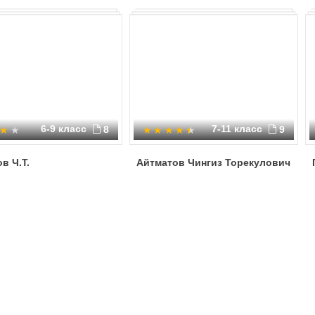
6-9 класс
7-11 класс
8
9
в Ч.Т.
Айтматов Чингиз Торекулович