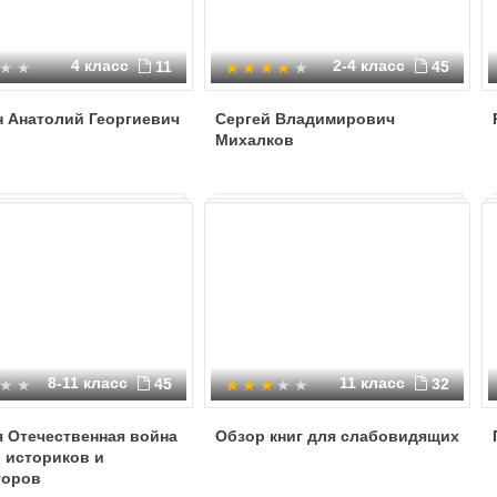
4 класс
2-4 класс
11
45
н Анатолий Георгиевич
Сергей Владимирович
Михалков
8-11 класс
11 класс
45
32
 Отечественная война
Обзор книг для слабовидящих
 историков и
торов