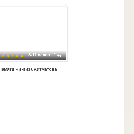
8-11 класс
47
Памяти Чингиза Айтматова