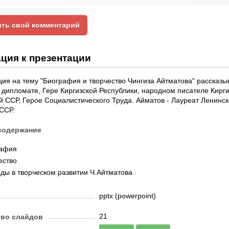
ть свой комментарий
ция к презентации
ия на тему "Биография и творчество Чингиза Айтматова" рассказыв
 дипломате, Гере Киргизской Республики, народном писателе Кирг
й ССР, Герое Социалистического Труда. Айматов - Лауреат Ленинск
ССР.
содержание
рафия
ество
ды в творческом развитии Ч.Айтматова
pptx (powerpoint)
21
тво слайдов