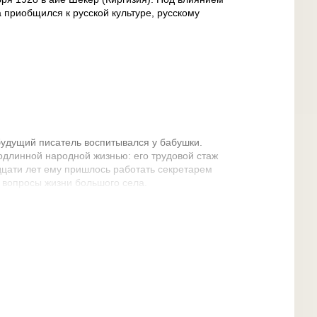
 приобщился к русской культуре, русскому
будущий писатель воспитывался у бабушки.
подлинной народной жизнью: его трудовой стаж
адцати лет ему пришлось работать секретарем
 вопросы жизни большого села.