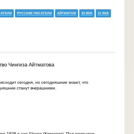
САТЕЛИ
РУССКИЕ ПИСАТЕЛИ
АЙТМАТОВ
20 ВЕК
21 ВЕК
тво Чингиза Айтматова
оисходит сегодня, но сегодняшние знают, что
одняшние станут вчерашними.
бря 1928 в аие Шекер (Киргизия). Под влиянием