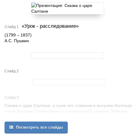
«Урок - расследование»
Слайд 1
(1799 – 1837)
А.С. Пушкин
Слайд 2
Слайд 3
Сказка о царе Салтане, о сыне его славном и могучем богатыре
князе Гвидоне Салтановиче и о прекрасной царевне Лебеди»
Посмотреть все слайды