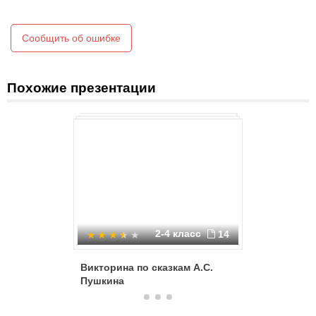
Сообщить об ошибке
Похожие презентации
2-4 класс
14
Викторина по сказкам А.С.
Знатоки 
Пушкина