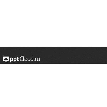
© 2014 — 2026 Облачный хостинг презентаций
Email:
support@pptcloud.ru
Проект
Популярные разделы
О сайте
ОБЖ
История
Химия
Как сделать презентацию
Физкультура
Астрономия