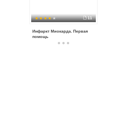
11
Инфаркт Миокарда. Первая
Пневмон
помощь
легких