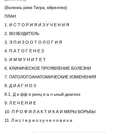
(Болезнь реки Тигра, ейреллез)
ПЛАН
1. И С Т О Р И Я И З У Ч Е Н И Я
2. ВОЗБУДИТЕЛЬ
3. Э П И З О О Т О Л О Г И Я
4. П А Т О Г Е Н Е З
5. И М М У Н И Т Е Т
6. КЛИНИЧЕСКОЕ ПРОЯВЛЕНИЕ БОЛЕЗНИ
7. ПАТОЛОГОАНАТОМИЧЕСКИЕ ИЗМЕНЕНИЯ
8. Д И А Г Н О З
8.1. Д и фф е ренц и а л ьный диагноз
9. Л Е Ч Е Н И Е
10. П Р О Ф И Л А К Т И К А И МЕРЫ БОРЬБЫ
11. Л и с т е р и о з у ч е л о в е к а