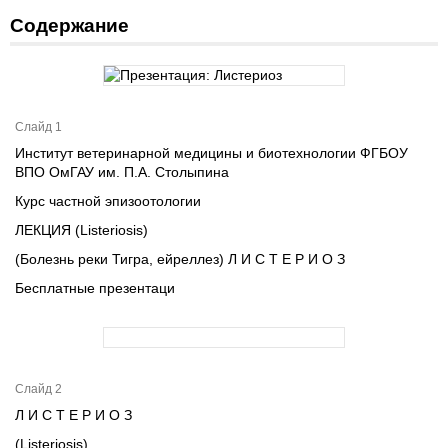
Содержание
Слайд 1
Институт ветеринарной медицины и биотехнологии ФГБОУ
ВПО ОмГАУ им. П.А. Столыпина
Курс частной эпизоотологии
ЛЕКЦИЯ (Listeriosis)
(Болезнь реки Тигра, ейреллез) Л И С Т Е Р И О З
Бесплатные презентаци
Слайд 2
Л И С Т Е Р И О З
(Listeriosis)