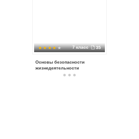
7 класс
35
Основы безопасности
Правила
жизнедеятельности
чрезвыч