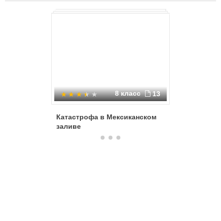
дизельных электростанций), предположительно из-за
последовавшего за землетрясением цунами.
8 класс
13
Катастрофа в Мексиканском
Черноб
заливе