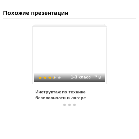
Похожие презентации
1-3 класс
8
Инструктаж по технике
Инструкт
безопасности в лагере
безопасн
каникул