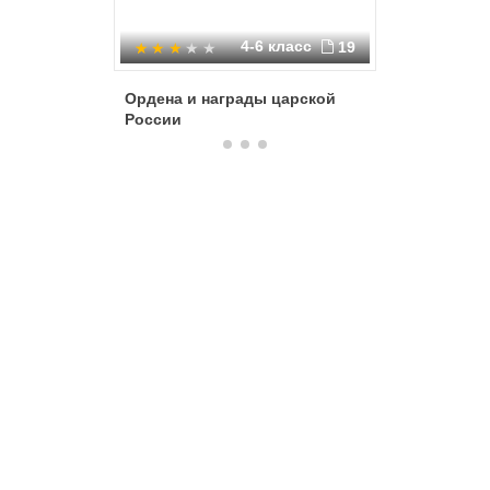
4-6 класс
19
Ордена и награды царской
Военные
России
знаки от
медали