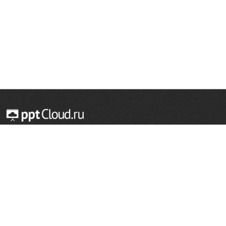
© 2014 — 2026 Облачный хостинг презентаций
Email:
support@pptcloud.ru
Проект
Популярные разделы
О сайте
ОБЖ
История
Химия
Как сделать презентацию
Физкультура
Астрономия
Правообладателям
География
Биология