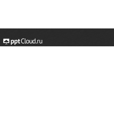
© 2014 — 2026 Облачный хостинг презентаций
Email:
support@pptcloud.ru
Проект
Популярные разделы
О сайте
ОБЖ
История
Химия
Как сделать презентацию
Физкультура
Астрономия
Правообладателям
География
Биология
Форма обратной связи
Иностранные языки
Сообщить об ошибке