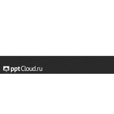
© 2014 — 2026 Облачный хостинг презентаций
Email:
support@pptcloud.ru
Проект
Популярные разделы
О сайте
ОБЖ
История
Химия
Как сделать презентацию