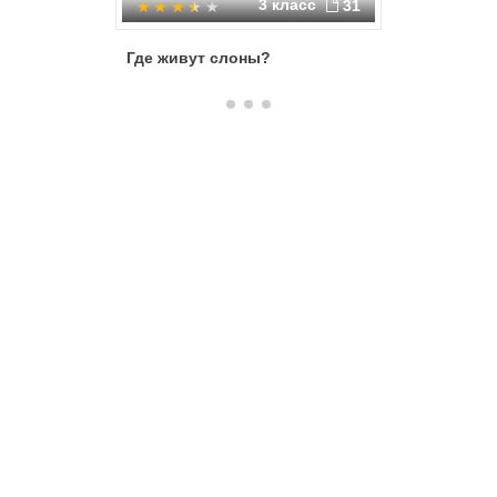
3 класс
31
Где живут слоны?
Что мы з