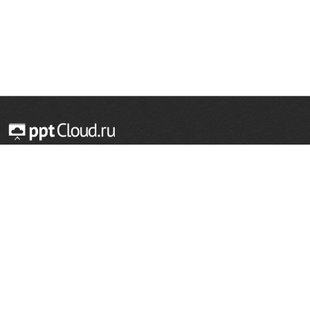
© 2014 — 2026 Облачный хостинг презентаций
Email:
support@pptcloud.ru
Проект
Популярные разделы
О сайте
ОБЖ
История
Химия
Как сделать презентацию
Физкультура
Астрономия
Правообладателям
География
Биология
Форма обратной связи