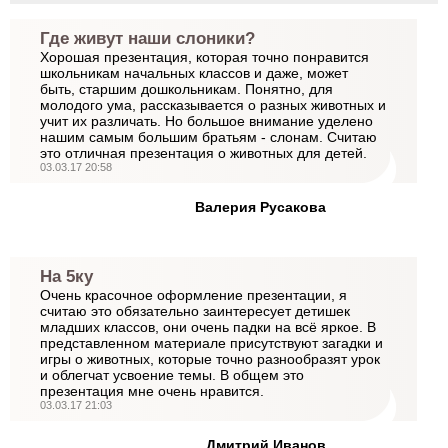
Где живут наши слоники?
Хорошая презентация, которая точно понравится
школьникам начальных классов и даже, может
быть, старшим дошкольникам. Понятно, для
молодого ума, рассказывается о разных животных и
учит их различать. Но большое внимание уделено
нашим самым большим братьям - слонам. Считаю
это отличная презентация о животных для детей.
03.03.17 20:58
Валерия Русакова
На 5ку
Очень красочное оформление презентации, я
считаю это обязательно заинтересует детишек
младших классов, они очень падки на всё яркое. В
представленном материале присутствуют загадки и
игры о животных, которые точно разнообразят урок
и облегчат усвоение темы. В общем это
презентация мне очень нравится.
03.03.17 21:03
Дмитрий Иванов