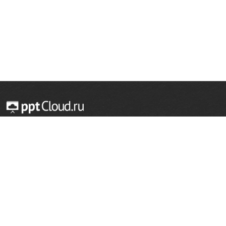
© 2014 — 2026 Облачный хостинг презентаций
Email:
support@pptcloud.ru
Проект
Популярные разделы
О сайте
ОБЖ
История
Химия
Как сделать презентацию
Физкультура
Астрономия
Правообладателям
География
Биология