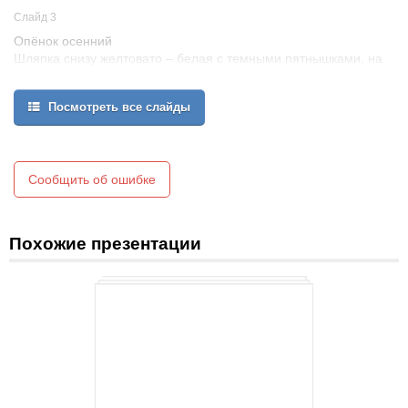
Слайд 3
Опёнок осенний
Шляпка снизу желтовато – белая с темными пятнышками, на
ножке кольцо, мякоть белая с приятным запахом.
Съедобный гриб.
Посмотреть все слайды
Ложноопенок кирпично-красный
Шляпка снизу темная, на ножке кольца нет, мякоть желтоватая с
неприятным запахом. Ядовитый гриб!
Сообщить об ошибке
Похожие презентации