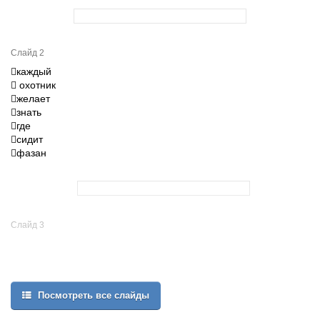
Слайд 2
каждый
 охотник
желает
знать
где
сидит
фазан
Слайд 3
Посмотреть все слайды