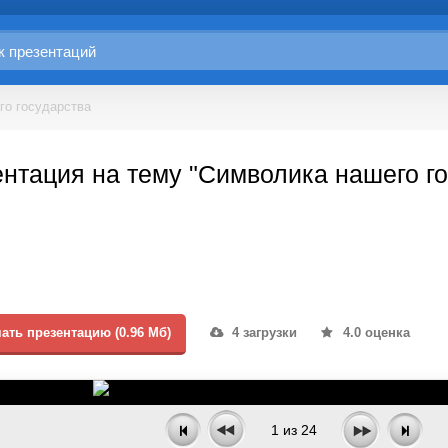
го государства
нтация на тему "Символика нашего го
ать презентацию (0.96 Мб)
4 загрузки
4.0 оценка
1
из
24