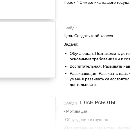
Проект" Символика нашего госуда
Слайд 2
Цель:Создать герб класса.
Задачи:
Обучающая: Познакомить детей
основными требованиями к соз
Воспитательная: Развивать нав
Развивающая: Развивать навы
умения развивать самостоятель
деятельности.
ПЛАН РАБОТЫ:
Слайд 3
- Мотивация.
-Обсуждение в группах.
-Планирование совместной деяте