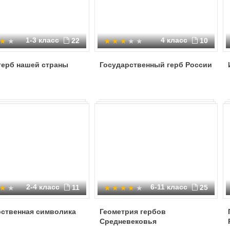
1-3 класс
4 класс
22
10
герб нашей страны
Государственный герб России
2-4 класс
6-11 класс
11
25
рственная символика
Геометрия гербов
Средневековья