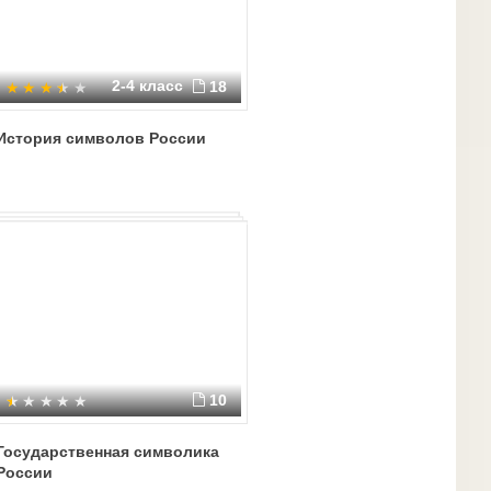
2-4 класс
18
История символов России
10
Государственная символика
России