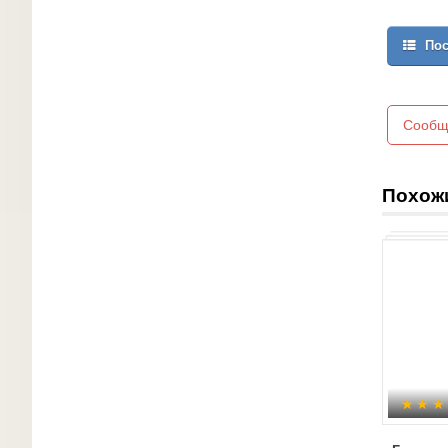
Пос
Сообщ
Похож