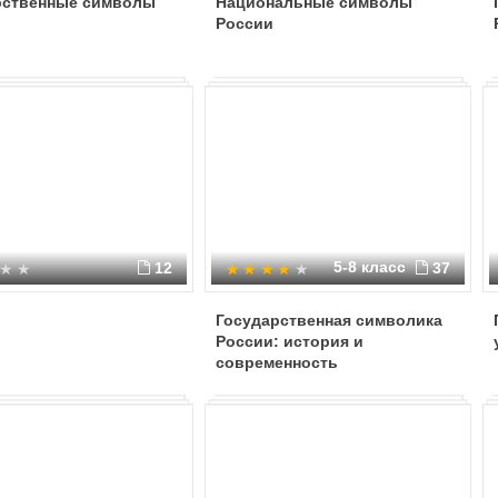
рственные символы
Национальные символы
России
5-8 класс
12
37
Государственная символика
России: история и
современность