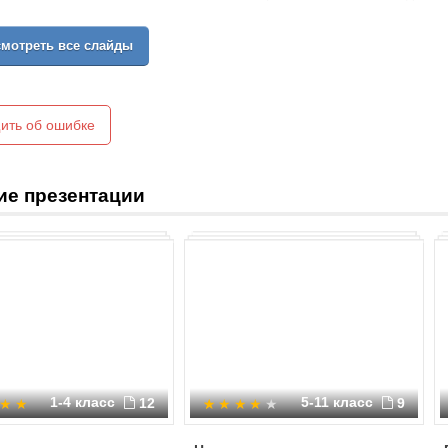
-Оформление результатов совмес
мотреть все слайды
-Обмен информацией.
-Рефлексия.
ить об ошибке
ие презентации
1-4 класс
5-11 класс
12
9