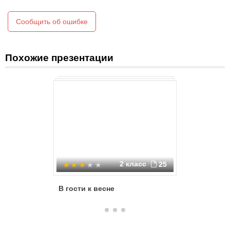
Сообщить об ошибке
Май
Похожие презентации
2 класс
25
В гости к весне
В гости 