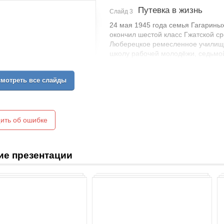
Путевка в жизнь
Слайд 3
24 мая 1945 года семья Гагариных
окончил шестой класс Гжатской ср
Люберецкое ремесленное училищ
школу рабочей молодёжи, седьмой 
июне окончил с отличием училищ
мотреть все слайды
ить об ошибке
ие презентации