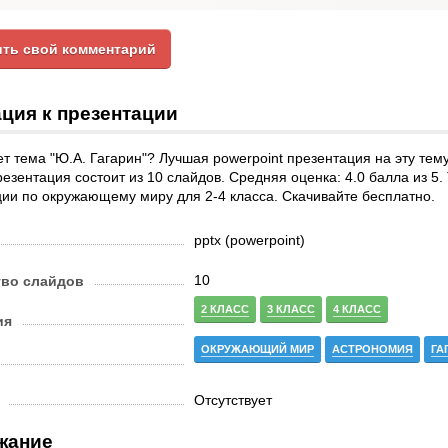
ть свой комментарий
ция к презентации
т тема "Ю.А. Гагарин"? Лучшая powerpoint презентация на эту тем
езентация состоит из 10 слайдов. Средняя оценка: 4.0 балла из 5
ии по окружающему миру для 2-4 класса. Скачивайте бесплатно.
pptx (powerpoint)
10
тво слайдов
2 КЛАСС
3 КЛАСС
4 КЛАСС
ия
ОКРУЖАЮЩИЙ МИР
АСТРОНОМИЯ
ГА
Отсутствует
жание