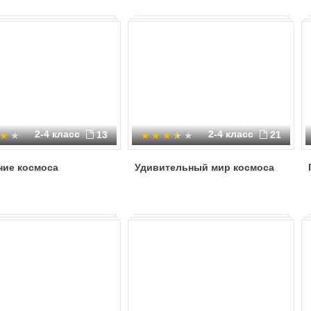
2-4 класс
2-4 класс
13
21
ние космоса
Удивительный мир космоса