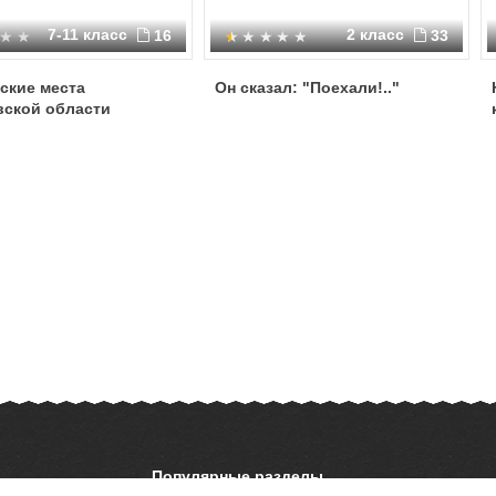
7-11 класс
2 класс
16
33
ские места
Он сказал: "Поехали!.."
вской области
Популярные разделы