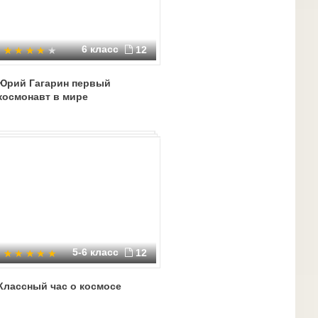
6 класс
12
Юрий Гагарин первый
космонавт в мире
5-6 класс
12
Классный час о космосе