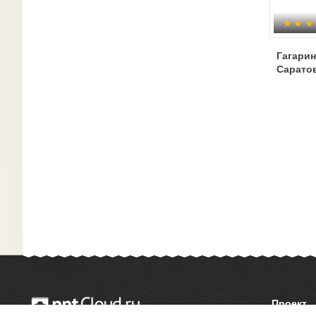
Гагарин
Сарато
Проект