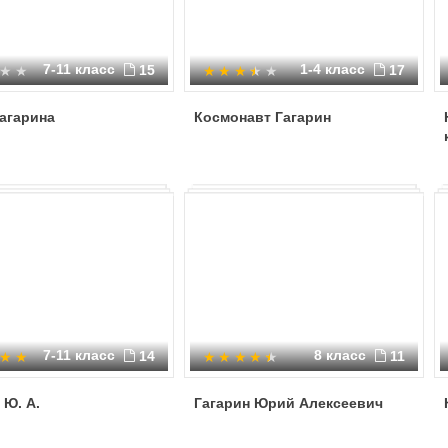
7-11 класс
1-4 класс
15
17
агарина
Космонавт Гагарин
7-11 класс
8 класс
14
11
 Ю. А.
Гагарин Юрий Алексеевич