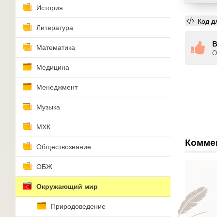
История
Код д
Литература
В
Математика
О
Медицина
Менеджмент
Музыка
МХК
Комме
Обществознание
ОБЖ
Окружающий мир
Природоведение