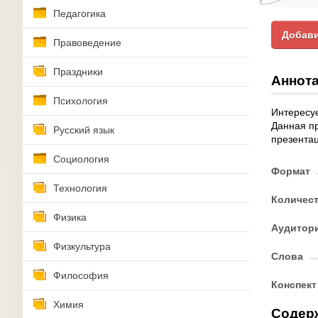
Педагогика
Добави
Правоведение
Праздники
Аннота
Психология
Интересуе
Данная пр
Русский язык
презентац
Социология
Формат
Технология
Количес
Физика
Аудитор
Физкультура
Слова
Философия
Конспект
Химия
Содер