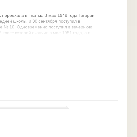
 переехала в Гжатск. В мае 1949 года Гагарин
едней школы, и 30 сентября поступил в
е № 10. Одновременно поступил в вечернюю
класс которой окончил в мае 1951 года, а в
е по специальности формовщик-литейщик.