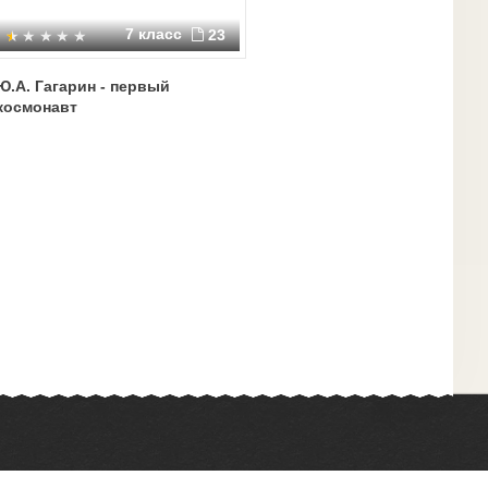
7 класс
23
Ю.А. Гагарин - первый
космонавт