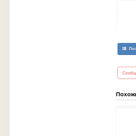
Пос
Сообщ
Похож