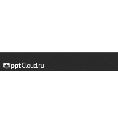
© 2014 — 2026 Облачный хостинг презентаций
Email:
support@pptcloud.ru
Проект
Популярные разделы
О сайте
ОБЖ
История
Химия
Как сделать презентацию
Физкультура
Астрономия