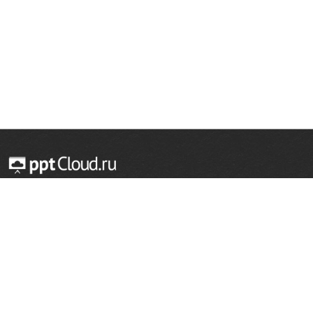
© 2014 — 2026 Облачный хостинг презентаций
Email:
support@pptcloud.ru
Проект
Популярные разделы
О сайте
ОБЖ
История
Химия
Как сделать презентацию
Физкультура
Астрономия
Правообладателям