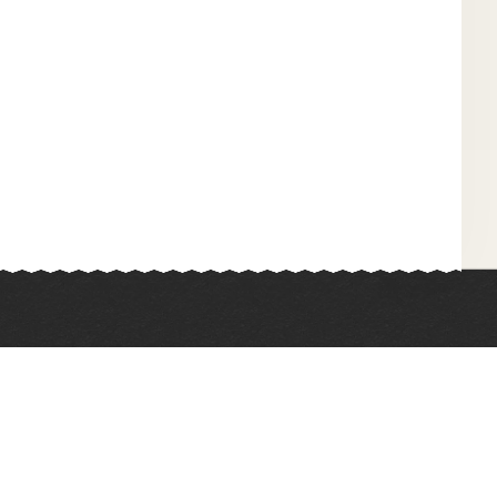
Химия
Физкультура
Биология
Иностранные языки