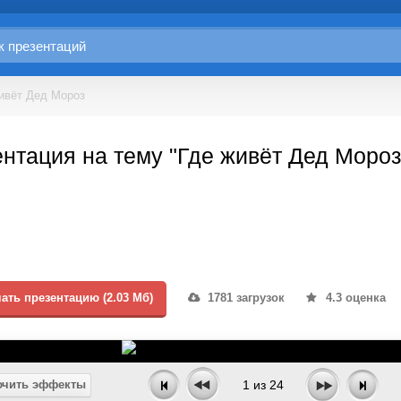
ивёт Дед Мороз
нтация на тему "Где живёт Дед Мороз
ать презентацию (2.03 Мб)
1781 загрузок
4.3 оценка
чить эффекты
1
из
24