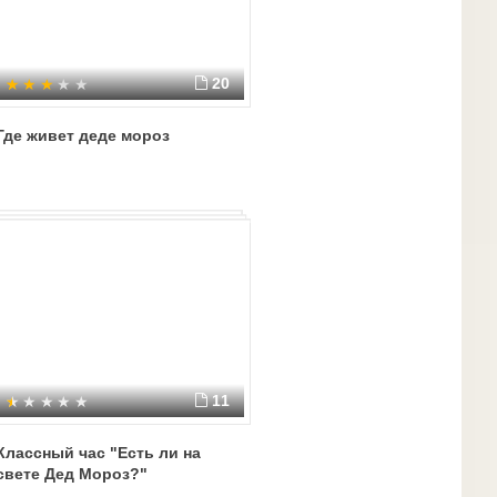
20
Где живет деде мороз
11
Классный час "Есть ли на
свете Дед Мороз?"