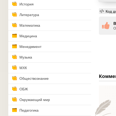
История
Код д
Литература
В
Математика
О
Медицина
Менеджмент
Музыка
МХК
Комме
Обществознание
ОБЖ
Окружающий мир
Педагогика