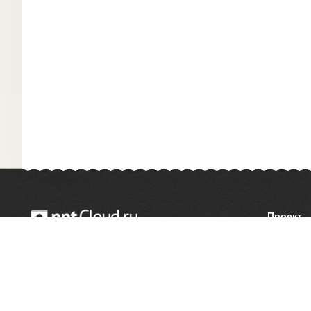
Проект
О сайте
© 2014 — 2026 Облачный хостинг презентаций
Как сдел
Email:
support@pptcloud.ru
Правооб
Форма об