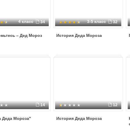
4 класс
3-5 класс
34
32
омьтесь – Дед Мороз
История Деда Мороза
14
12
а Деда Мороза"
История Деда Мороза