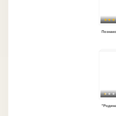
Познак
"Родин