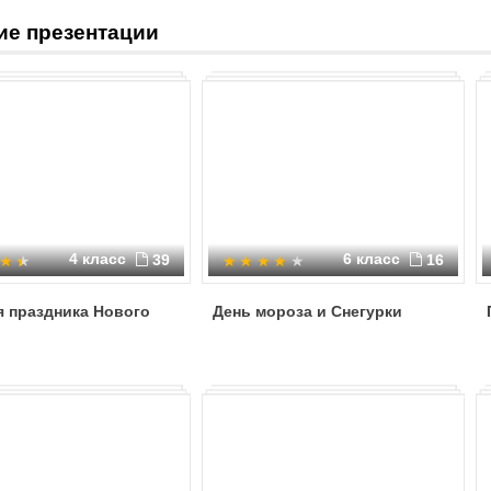
ие презентации
4 класс
6 класс
39
16
я праздника Нового
День мороза и Снегурки