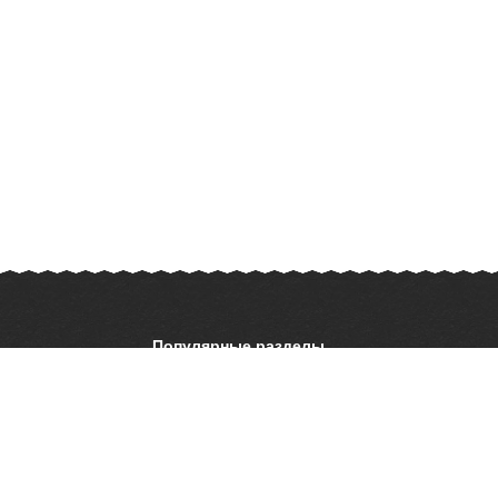
Популярные разделы
ОБЖ
История
ать презентацию
Астрономия
География
ладателям
Шаблоны для
презентаций
ратной связи