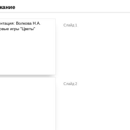
жание
Слайд 1
Слайд 2