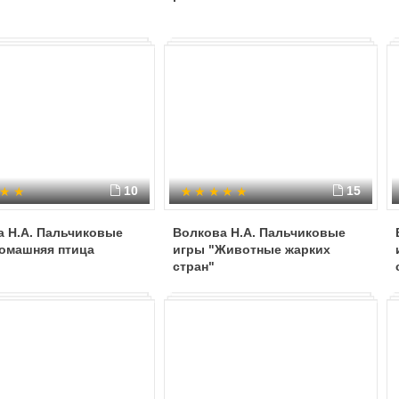
10
15
а Н.А. Пальчиковые
Волкова Н.А. Пальчиковые
Домашняя птица
игры "Животные жарких
стран"