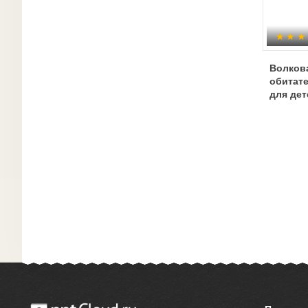
Волкова
обитат
для дет