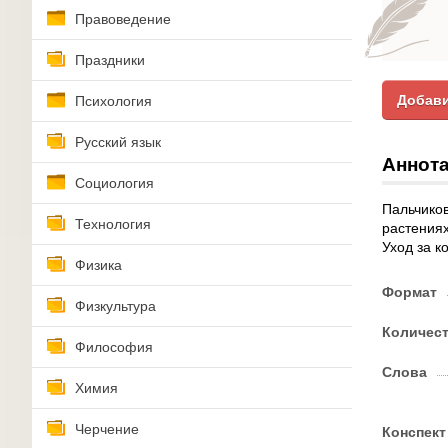
Правоведение
Праздники
Добави
Психология
Русский язык
Аннота
Социология
Пальчиков
Технология
растениях
Уход за 
Физика
Формат
Физкультура
Количес
Философия
Слова
Химия
Черчение
Конспект