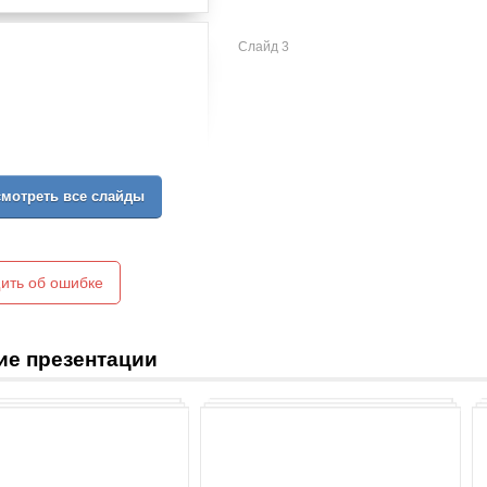
Слайд 3
мотреть все слайды
ить об ошибке
ие презентации