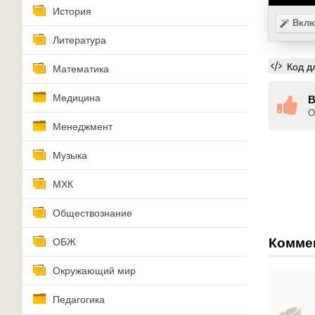
История
Вклю
Литература
Код д
Математика
Медицина
В
О
Менеджмент
Музыка
МХК
Обществознание
Комме
ОБЖ
Окружающий мир
Педагогика