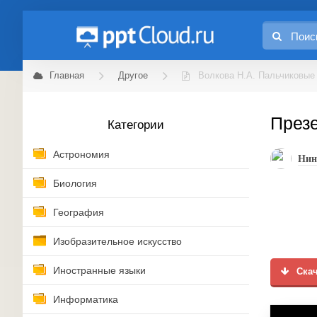
Главная
Другое
Волкова Н.А. Пальчиковые
Презе
Категории
Астрономия
Нин
Биология
География
Изобразительное искусство
Иностранные языки
Скач
Информатика