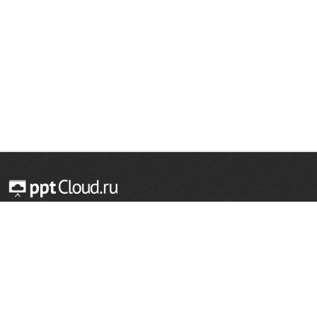
© 2014 — 2026 Облачный хостинг презентаций
Email:
support@pptcloud.ru
Проект
Популярные разделы
О сайте
ОБЖ
История
Химия
Как сделать презентацию
Физкультура
Астрономия