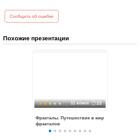
папоротник, в котором каждый лист в действительности
представляет собой миниатюрный вариант самого папоротника
Сообщить об ошибке
Похожие презентации
11 класс
23
Фракталы. Путешествие в мир
Видеоси
фракталов