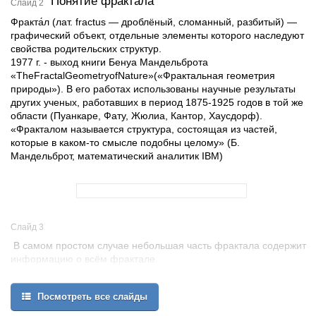
Понятие фрактала
Слайд 2
Фракта́л (лат. fractus — дроблёный, сломанный, разбитый) —
графический объект, отдельные элементы которого наследуют
свойства родительских структур.
1977 г. - выход книги Бенуа Мандельброта
«TheFractalGeometryofNature»(«Фрактальная геометрия
природы»). В его работах использованы научные результаты
других ученых, работавших в период 1875-1925 годов в той же
области (Пуанкаре, Фату, Жюлиа, Кантор, Хаусдорф).
«Фракталом называется структура, состоящая из частей,
которые в каком-то смысле подобны целому» (Б.
Мандельброт, математический аналитик IBM)
Слайд 3
В самом простом случае небольшая часть фрактала содержит
информацию о всём фрактале.
Фрактальная графика незаменима при генерации сложных
неевклидовых объектов, образы которых весьма похожи на
Посмотреть все слайды
природные.
Один из наиболее и знаменитых фрактальных изображений -